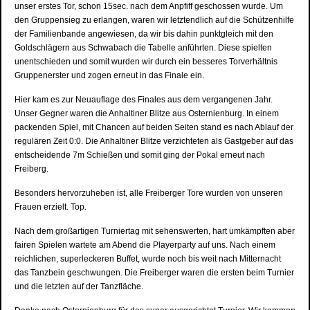
unser erstes Tor, schon 15sec. nach dem Anpfiff geschossen wurde. Um
den Gruppensieg zu erlangen, waren wir letztendlich auf die Schützenhilfe
der Familienbande angewiesen, da wir bis dahin punktgleich mit den
Goldschlägern aus Schwabach die Tabelle anführten. Diese spielten
unentschieden und somit wurden wir durch ein besseres Torverhältnis
Gruppenerster und zogen erneut in das Finale ein.
Hier kam es zur Neuauflage des Finales aus dem vergangenen Jahr.
Unser Gegner waren die Anhaltiner Blitze aus Osternienburg. In einem
packenden Spiel, mit Chancen auf beiden Seiten stand es nach Ablauf der
regulären Zeit 0:0. Die Anhaltiner Blitze verzichteten als Gastgeber auf das
entscheidende 7m Schießen und somit ging der Pokal erneut nach
Freiberg.
Besonders hervorzuheben ist, alle Freiberger Tore wurden von unseren
Frauen erzielt. Top.
Nach dem großartigen Turniertag mit sehenswerten, hart umkämpften aber
fairen Spielen wartete am Abend die Playerparty auf uns. Nach einem
reichlichen, superleckeren Buffet, wurde noch bis weit nach Mitternacht
das Tanzbein geschwungen. Die Freiberger waren die ersten beim Turnier
und die letzten auf der Tanzfläche.