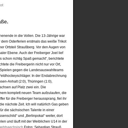
aße.
henende in die Vollen. Die 13-Jährige war
 dem Osterferien erstmals das weiße Trikot
r Ortsteil Straußberg. Vor den Augen von
aler Ebene. Auch der Freiberger Joel lief
s schon richtig Spaß gemacht“, berichtete
te die Freibergerin nicht nur vor Ort,
t Spielen gegen die Landesauswahlteams
eldhockeyschläger. In der Endabrechnung
en-Anhalt (2:0), Thüringen (1:0),
hsen auf Platz zwei ein. Die
nem komplett neuen Team aufzulaufen, die
er für die Freiberger heraussprang, fiel ihr
die nächste Zeit. Ich will natürlich Gas geben
r die sächsischen Talente in einer
enschild“ und „Berlinpokal“ weiter, dort
len und läuft mit der Weiblichen U14 in der
gehtsaechsisch
Fotos: Sebastian Strauß,