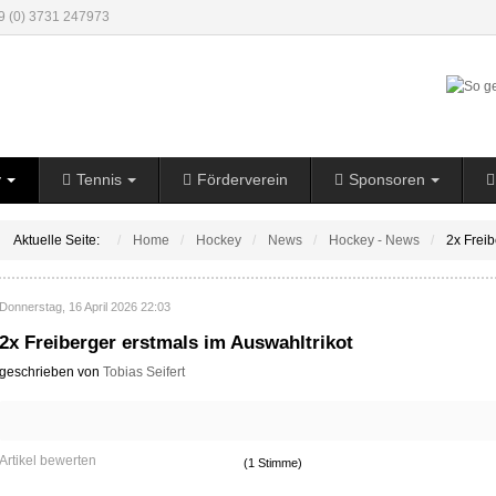
49 (0) 3731 247973
y
Tennis
Förderverein
Sponsoren
Aktuelle Seite:
Home
Hockey
News
Hockey - News
2x Freib
Donnerstag, 16 April 2026 22:03
2x Freiberger erstmals im Auswahltrikot
geschrieben von
Tobias Seifert
Artikel bewerten
(1 Stimme)