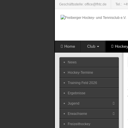
Geschäftsstelle: office@fhtc.de
Tel.: +
Home
Club
Hocke
News
Hockey-Termine
Training Feld 2026
Ergebnisse
Jugend
Erwachsene
Freizeithockey