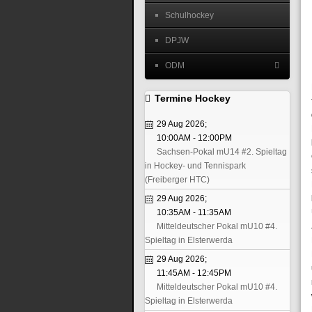
Schulhockey
DPJW
ODM
Termine Hockey
29 Aug 2026
;
10:00AM
-
12:00PM
Sachsen-Pokal mU14 #2. Spieltag
in Hockey- und Tennispark
(Freiberger HTC)
29 Aug 2026
;
10:35AM
-
11:35AM
Mitteldeutscher Pokal mU10 #4.
Spieltag in Elsterwerda
29 Aug 2026
;
11:45AM
-
12:45PM
Mitteldeutscher Pokal mU10 #4.
Spieltag in Elsterwerda