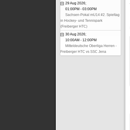
29 Aug 2026
;
01:00PM
-
03:00PM
Sachsen-Pokal mU14 #2. Spieltag
in Hockey- und Tennispark
(Freiberger HTC)
30 Aug 2026
;
10:00AM
-
12:00PM
Mitteldeutsche Oberliga Herren -
Freiberger HTC vs SSC Jena