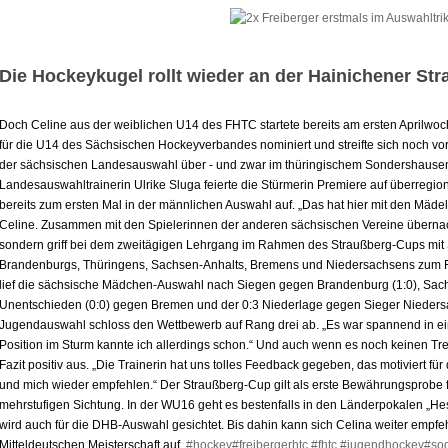
Die Hockeykugel rollt wieder an der Hainichener Str
Doch Celine aus der weiblichen U14 des FHTC startete bereits am ersten Aprilwoc
für die U14 des Sächsischen Hockeyverbandes nominiert und streifte sich noch vor
der sächsischen Landesauswahl über - und zwar im thüringischem Sondershausene
Landesauswahltrainerin Ulrike Sluga feierte die Stürmerin Premiere auf überregion
bereits zum ersten Mal in der männlichen Auswahl auf. „Das hat hier mit den Mädel
Celine. Zusammen mit den Spielerinnen der anderen sächsischen Vereine übernachte
sondern griff bei dem zweitägigen Lehrgang im Rahmen des Straußberg-Cups mi
Brandenburgs, Thüringens, Sachsen-Anhalts, Bremens und Niedersachsens zum F
lief die sächsische Mädchen-Auswahl nach Siegen gegen Brandenburg (1:0), Sachs
Unentschieden (0:0) gegen Bremen und der 0:3 Niederlage gegen Sieger Niedersac
Jugendauswahl schloss den Wettbewerb auf Rang drei ab. „Es war spannend in ei
Position im Sturm kannte ich allerdings schon.“ Und auch wenn es noch keinen Treff
Fazit positiv aus. „Die Trainerin hat uns tolles Feedback gegeben, das motiviert für 
und mich wieder empfehlen.“ Der Straußberg-Cup gilt als erste Bewährungsprobe fü
mehrstufigen Sichtung. In der WU16 geht es bestenfalls in den Länderpokalen „Hess
wird auch für die DHB-Auswahl gesichtet. Bis dahin kann sich Celina weiter empfeh
Mitteldeutschen Meisterschaft auf.
#hockey
#freibergerhtc
#fhtc
#jugendhockey
#so