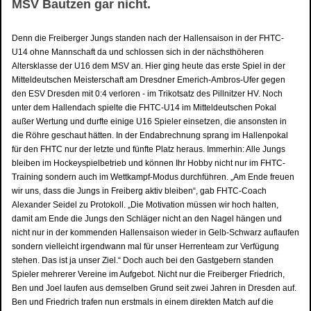
MSV Bautzen gar nicht.
Denn die Freiberger Jungs standen nach der Hallensaison in der FHTC-
U14 ohne Mannschaft da und schlossen sich in der nächsthöheren
Altersklasse der U16 dem MSV an. Hier ging heute das erste Spiel in der
Mitteldeutschen Meisterschaft am Dresdner Emerich-Ambros-Ufer gegen
den ESV Dresden mit 0:4 verloren - im Trikotsatz des Pillnitzer HV. Noch
unter dem Hallendach spielte die FHTC-U14 im Mitteldeutschen Pokal
außer Wertung und durfte einige U16 Spieler einsetzen, die ansonsten in
die Röhre geschaut hätten. In der Endabrechnung sprang im Hallenpokal
für den FHTC nur der letzte und fünfte Platz heraus. Immerhin: Alle Jungs
bleiben im Hockeyspielbetrieb und können Ihr Hobby nicht nur im FHTC-
Training sondern auch im Wettkampf-Modus durchführen. „Am Ende freuen
wir uns, dass die Jungs in Freiberg aktiv bleiben“, gab FHTC-Coach
Alexander Seidel zu Protokoll. „Die Motivation müssen wir hoch halten,
damit am Ende die Jungs den Schläger nicht an den Nagel hängen und
nicht nur in der kommenden Hallensaison wieder in Gelb-Schwarz auflaufen
sondern vielleicht irgendwann mal für unser Herrenteam zur Verfügung
stehen. Das ist ja unser Ziel.“ Doch auch bei den Gastgebern standen
Spieler mehrerer Vereine im Aufgebot. Nicht nur die Freiberger Friedrich,
Ben und Joel laufen aus demselben Grund seit zwei Jahren in Dresden auf.
Ben und Friedrich trafen nun erstmals in einem direkten Match auf die