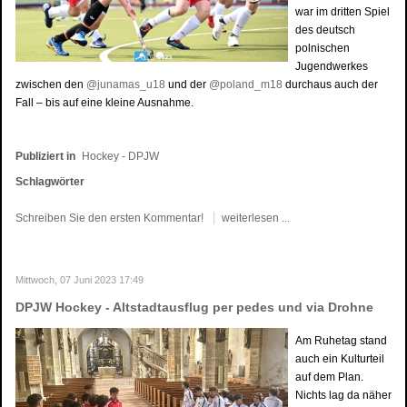
war im dritten Spiel
des deutsch
polnischen
Jugendwerkes
zwischen den
@junamas_u18
und der
@poland_m18
durchaus auch der
Fall – bis auf eine kleine Ausnahme.
Publiziert in
Hockey - DPJW
Schlagwörter
Schreiben Sie den ersten Kommentar!
weiterlesen ...
Mittwoch, 07 Juni 2023 17:49
DPJW Hockey - Altstadtausflug per pedes und via Drohne
Am Ruhetag stand
auch ein Kulturteil
auf dem Plan.
Nichts lag da näher