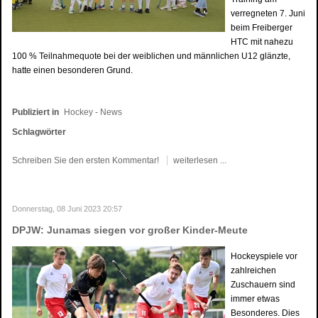
verregneten 7. Juni
beim Freiberger
HTC mit nahezu
100 % Teilnahmequote bei der weiblichen und männlichen U12 glänzte,
hatte einen besonderen Grund.
Publiziert in
Hockey - News
Schlagwörter
Schreiben Sie den ersten Kommentar!
weiterlesen ...
Donnerstag, 08 Juni 2023 20:57
DPJW: Junamas siegen vor großer Kinder-Meute
Hockeyspiele vor
zahlreichen
Zuschauern sind
immer etwas
Besonderes. Dies