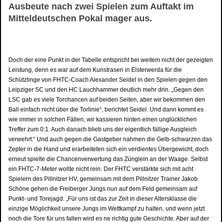
Ausbeute nach zwei Spielen zum Auftakt im
Mitteldeutschen Pokal mager aus.
Doch der eine Punkt in der Tabelle entspricht bei weitem nicht der gezeigten
Leistung, denn es war auf dem Kunstrasen in Elsterwerda für die
Schützlinge von FHTC-Coach Alexander Seidel in den Spielen gegen den
Leipziger SC und den HC Lauchhammer deutlich mehr drin. „Gegen den
LSC gab es viele Torchancen auf beiden Seiten, aber wir bekommen den
Ball einfach nicht über die Torlinie“, berichtet Seidel. Und dann kommt es
wie immer in solchen Fällen, wir kassieren hinten einen unglücklichen
Treffer zum 0:1. Auch danach blieb uns der eigentlich fällige Ausgleich
verwehrt.“ Und auch gegen die Gastgeber nahmen die Gelb-schwarzen das
Zepter in die Hand und erarbeiteten sich ein verdientes Übergewicht, doch
erneut spielte die Chancenverwertung das Zünglein an der Waage. Selbst
ein FHTC-7-Meter wollte nicht rein. Der FHTC verstärkte sich mit acht
Spielern des Pillnitzer HV, gemeinsam mit dem Pillnitzer Trainer Jakob
Schöne gehen die Freiberger Jungs nun auf dem Feld gemeinsam auf
Punkt- und Torejagd. „Für uns ist das zur Zeit in dieser Altersklasse die
einzige Möglichkeit unsere Jungs im Wettkampf zu halten, und wenn jetzt
noch die Tore für uns fallen wird es ne richtig gute Geschichte. Aber auf der