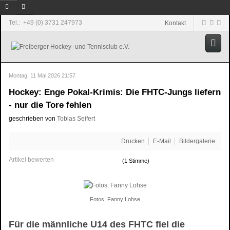
Tel.: +49 (0) 3731 247973
Kontakt
Montag, 11 Mai 2026 21:57
Hockey: Enge Pokal-Krimis: Die FHTC-Jungs liefern
- nur die Tore fehlen
geschrieben von
Tobias Seifert
Drucken
E-Mail
Bildergalerie
Artikel bewerten
(1 Stimme)
Fotos: Fanny Lohse
Für die männliche U14 des FHTC fiel die