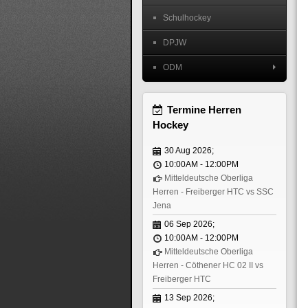
Schulhockey
DPJW
ODM
Termine Herren
Hockey
30 Aug 2026
;
10:00AM
-
12:00PM
Mitteldeutsche Oberliga
Herren - Freiberger HTC vs SSC
Jena
06 Sep 2026
;
10:00AM
-
12:00PM
Mitteldeutsche Oberliga
Herren - Cöthener HC 02 II vs
Freiberger HTC
13 Sep 2026
;