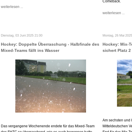
Comeback.
weiterlesen ...
weiterlesen ...
Dienstag, 03 Juni 2025 21:00
Montag, 26 Mai 2025
Hockey: Doppelte Überraschung - Halbfinale des
Hockey: Mix-T
Mixed-Teams fällt ins Wasser
sichert Platz 2
Am sechsten und l
Das vergangene Wochenende endete für das Mixed-Team
Mitteldeutschen V
des FHTC so überraschend, wie es auch begonnen hatte.
End für das Mix-T