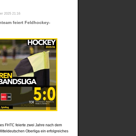
er 2025 21:16
nteam feiert Feldhockey-
es FHTC feierte zwei Jahre nach dem
itteldeutschen Oberliga ein erfolgreiches