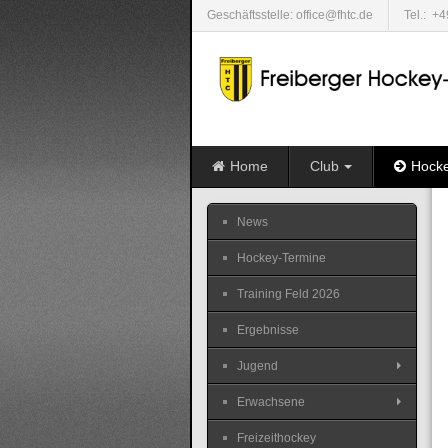
Geschäftsstelle: office@fhtc.de
Tel.: +
Home
Club
Hock
News
Hockey-Termine
Training Feld 2026
Ergebnisse
Jugend
Erwachsene
Freizeithockey