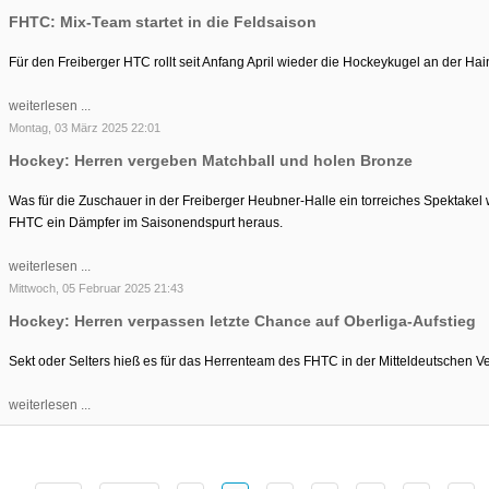
FHTC: Mix-Team startet in die Feldsaison
Für den Freiberger HTC rollt seit Anfang April wieder die Hockeykugel an der Hai
weiterlesen ...
Montag, 03 März 2025 22:01
Hockey: Herren vergeben Matchball und holen Bronze
Was für die Zuschauer in der Freiberger Heubner-Halle ein torreiches Spektakel w
FHTC ein Dämpfer im Saisonendspurt heraus.
weiterlesen ...
Mittwoch, 05 Februar 2025 21:43
Hockey: Herren verpassen letzte Chance auf Oberliga-Aufstieg
Sekt oder Selters hieß es für das Herrenteam des FHTC in der Mitteldeutschen V
weiterlesen ...