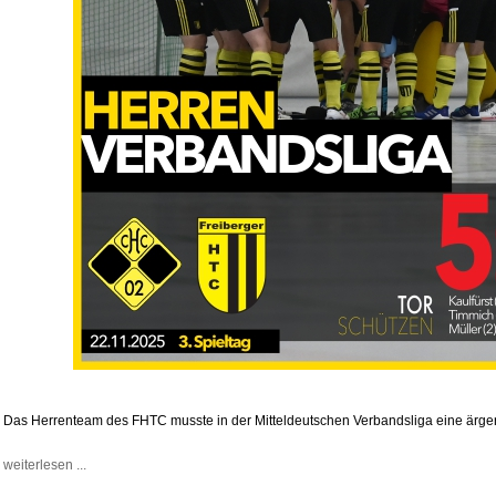
Das Herrenteam des FHTC musste in der Mitteldeutschen Verbandsliga eine ärge
weiterlesen ...