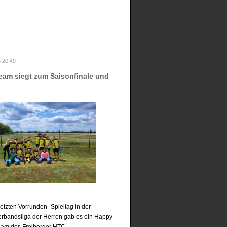
 20:49
eam siegt zum Saisonfinale und
etzten Vorrunden- Spieltag in der
erbandsliga der Herren gab es ein Happy-
eam des Freiberger HTC.