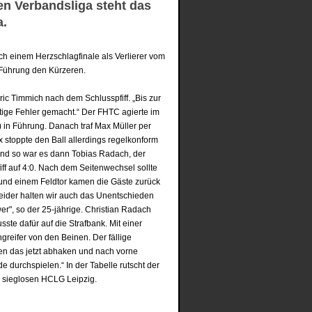
en Verbandsliga steht das
a.
 einem Herzschlagfinale als Verlierer vom
0-Führung den Kürzeren.
ric Timmich nach dem Schlusspfiff. „Bis zur
tige Fehler gemacht.“ Der FHTC agierte im
) in Führung. Danach traf Max Müller per
x stoppte den Ball allerdings regelkonform
“ Und so war es dann Tobias Radach, der
iff auf 4:0. Nach dem Seitenwechsel sollte
 und einem Feldtor kamen die Gäste zurück
eider halten wir auch das Unentschieden
er", so der 25-jährige. Christian Radach
ste dafür auf die Strafbank. Mit einer
reifer von den Beinen. Der fällige
en das jetzt abhaken und nach vorne
e durchspielen.“ In der Tabelle rutscht der
r sieglosen HCLG Leipzig.