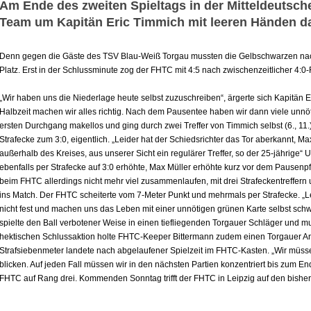
Am Ende des zweiten Spieltags in der Mitteldeutsch
Team um Kapitän Eric Timmich mit leeren Händen d
Denn gegen die Gäste des TSV Blau-Weiß Torgau mussten die Gelbschwarzen nach
Platz. Erst in der Schlussminute zog der FHTC mit 4:5 nach zwischenzeitlicher 4:
„Wir haben uns die Niederlage heute selbst zuzuschreiben“, ärgerte sich Kapitän E
Halbzeit machen wir alles richtig. Nach dem Pausentee haben wir dann viele unnö
ersten Durchgang makellos und ging durch zwei Treffer von Timmich selbst (6., 11.
Strafecke zum 3:0, eigentlich. „Leider hat der Schiedsrichter das Tor aberkannt, Ma
außerhalb des Kreises, aus unserer Sicht ein regulärer Treffer, so der 25-jährige
ebenfalls per Strafecke auf 3:0 erhöhte, Max Müller erhöhte kurz vor dem Pausenpf
beim FHTC allerdings nicht mehr viel zusammenlaufen, mit drei Strafeckentreffern
ins Match. Der FHTC scheiterte vom 7-Meter Punkt und mehrmals per Strafecke. „L
nicht fest und machen uns das Leben mit einer unnötigen grünen Karte selbst schw
spielte den Ball verbotener Weise in einen tiefliegenden Torgauer Schläger und mus
hektischen Schlussaktion holte FHTC-Keeper Bittermann zudem einen Torgauer Ang
Strafsiebenmeter landete nach abgelaufener Spielzeit im FHTC-Kasten. „Wir müss
blicken. Auf jeden Fall müssen wir in den nächsten Partien konzentriert bis zum End
FHTC auf Rang drei. Kommenden Sonntag trifft der FHTC in Leipzig auf den bishe