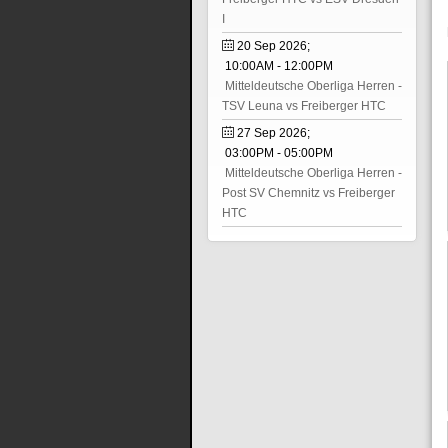
I
20 Sep 2026
;
10:00AM
-
12:00PM
Mitteldeutsche Oberliga Herren -
TSV Leuna vs Freiberger HTC
27 Sep 2026
;
03:00PM
-
05:00PM
Mitteldeutsche Oberliga Herren -
Post SV Chemnitz vs Freiberger
HTC