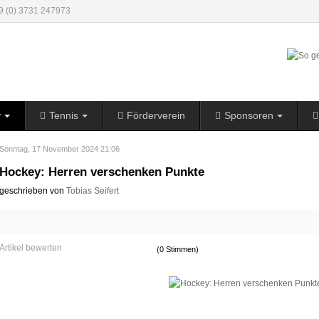
49 (0) 3731 247973
y
Tennis
Förderverein
Sponsoren
Sonntag, 17 November 2024 21:06
Hockey: Herren verschenken Punkte
geschrieben von
Tobias Seifert
Artikel bewerten
(0 Stimmen)