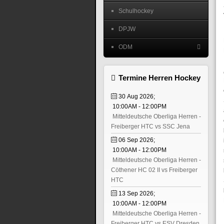
Schulhockey
DPJW
ODM
Termine Herren Hockey
30 Aug 2026
;
10:00AM
-
12:00PM
Mitteldeutsche Oberliga Herren -
Freiberger HTC vs SSC Jena
06 Sep 2026
;
10:00AM
-
12:00PM
Mitteldeutsche Oberliga Herren -
Cöthener HC 02 II vs Freiberger
HTC
13 Sep 2026
;
10:00AM
-
12:00PM
Mitteldeutsche Oberliga Herren -
Freiberger HTC vs ESV Dresden