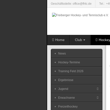
Geschäftsstelle: office@fhtc.de
Tel.: +
Home
Club
Hocke
News
Hockey-Termine
Training Feld 2026
Ergebnisse
Jugend
Erwachsene
Freizeithockey