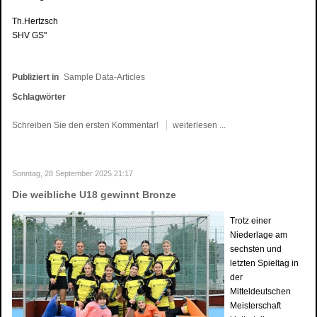
Th.Hertzsch
SHV GS"
Publiziert in
Sample Data-Articles
Schlagwörter
Schreiben Sie den ersten Kommentar!
weiterlesen ...
Sonntag, 28 September 2025 21:17
Die weibliche U18 gewinnt Bronze
Trotz einer
Niederlage am
sechsten und
letzten Spieltag in
der
Mitteldeutschen
Meisterschaft