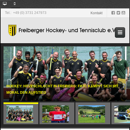
Tel.: +49 (0) 3731 247973
Kontakt
HOCKEY: HITZESCHLACHT IN FREIBERG: FHTC KÄMPFT SICH MIT
MORAL DEN AUFSTIEG