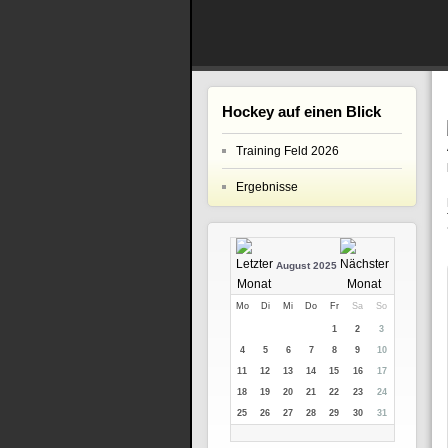
Hockey auf einen Blick
Training Feld 2026
Ergebnisse
August 2025
Mo
Di
Mi
Do
Fr
Sa
So
1
2
3
4
5
6
7
8
9
10
11
12
13
14
15
16
17
18
19
20
21
22
23
24
25
26
27
28
29
30
31