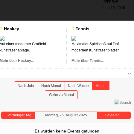
LIEFERN!
June 10, 2026
Hockey
Tennis
Auf einer moderner Großfeld-
Maximaler Spielspaß auf fünf
kunstrasenanlage.
modernen Kunstrasenplätzen.
Mehr über Hockey...
Mehr über Tennis...
Nach Jahr
Nach Monat
Nach Woche
Heute
Gehe zu Monat
Vorheriger Tag
Montag, 25. August 2025
Folgetag
Es wurden keine Events gefunden