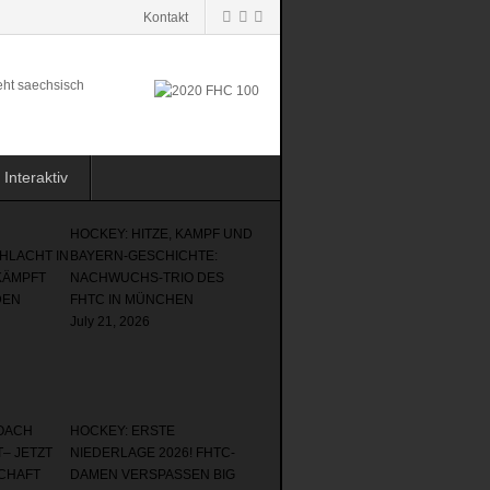
Kontakt
Interaktiv
HOCKEY: HITZE, KAMPF UND
HLACHT IN
BAYERN-GESCHICHTE:
KÄMPFT
NACHWUCHS-TRIO DES
DEN
FHTC IN MÜNCHEN
July 21, 2026
OACH
HOCKEY: ERSTE
– JETZT
NIEDERLAGE 2026! FHTC-
CHAFT
DAMEN VERSPASSEN BIG