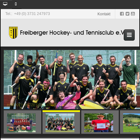
Tel.: +49 (0) 3731 247973
Kontakt
HOCKEY: HITZESCHLACHT IN FREIBERG: FHTC KÄMPFT SICH MIT
MORAL DEN AUFSTIEG